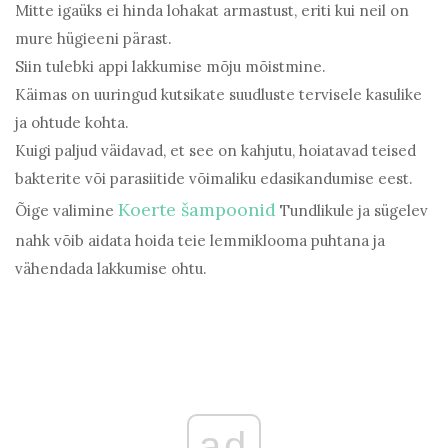
Mitte igaüks ei hinda lohakat armastust, eriti kui neil on
mure hügieeni pärast.
Siin tulebki appi lakkumise mõju mõistmine.
Käimas on uuringud kutsikate suudluste tervisele kasulike
ja ohtude kohta.
Kuigi paljud väidavad, et see on kahjutu, hoiatavad teised
bakterite või parasiitide võimaliku edasikandumise eest.
Koerte šampoonid
Õige valimine
Tundlikule ja sügelev
nahk võib aidata hoida teie lemmiklooma puhtana ja
vähendada lakkumise ohtu.
ad