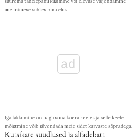
suurema tähelepanu küsimine või elevuse väljendamine
uue inimese suhtes oma elus.
ad
Iga lakkumine on nagu sõna koera keeles ja selle keele
mõistmine võib süvendada meie sidet karvaste sõpradega.
Kutsikate suudlused ja alfadebatt