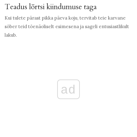
Teadus lörtsi kiindumuse taga
Kui tulete pärast pikka päeva koju, tervitab teie karvane
sõber teid tõenäoliselt esimesena ja sageli entusiastlikult
lakub.
ad