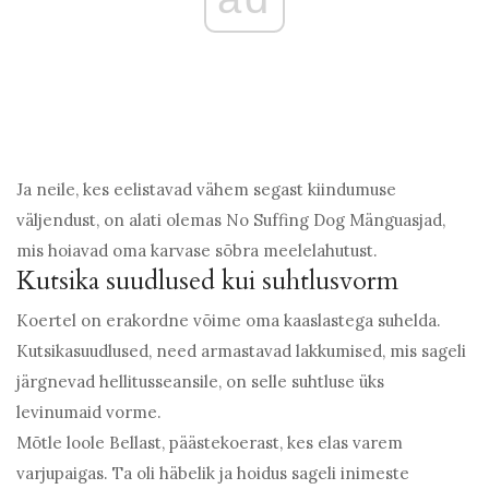
Ja neile, kes eelistavad vähem segast kiindumuse
väljendust, on alati olemas No Suffing Dog Mänguasjad,
mis hoiavad oma karvase sõbra meelelahutust.
Kutsika suudlused kui suhtlusvorm
Koertel on erakordne võime oma kaaslastega suhelda.
Kutsikasuudlused, need armastavad lakkumised, mis sageli
järgnevad hellitusseansile, on selle suhtluse üks
levinumaid vorme.
Mõtle loole Bellast, päästekoerast, kes elas varem
varjupaigas. Ta oli häbelik ja hoidus sageli inimeste