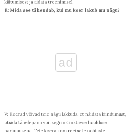
käitumisest ja aidata treenimisel.
K: Mida see tähendab, kui mu koer lakub mu nägu?
ad
V: Koerad võivad teie nägu lakkuda, et näidata kiindumust,
otsida tähelepanu või isegi instinktiivse hoolduse
harjumusena. Teie koera konkreetsete põhjuste