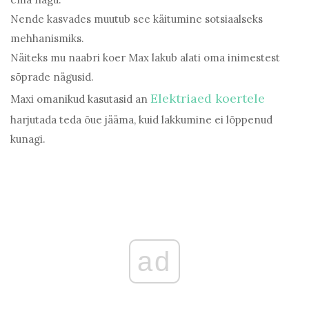
Nende kasvades muutub see käitumine sotsiaalseks
mehhanismiks.
Näiteks mu naabri koer Max lakub alati oma inimestest
sõprade nägusid.
Elektriaed koertele
Maxi omanikud kasutasid an
harjutada teda õue jääma, kuid lakkumine ei lõppenud
kunagi.
ad