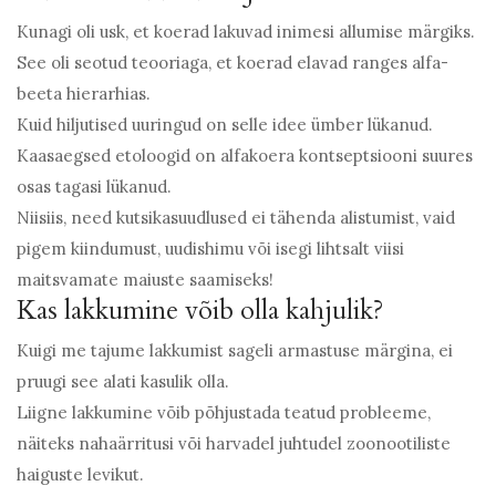
Kunagi oli usk, et koerad lakuvad inimesi allumise märgiks.
See oli seotud teooriaga, et koerad elavad ranges alfa-
beeta hierarhias.
Kuid hiljutised uuringud on selle idee ümber lükanud.
Kaasaegsed etoloogid on alfakoera kontseptsiooni suures
osas tagasi lükanud.
Niisiis, need kutsikasuudlused ei tähenda alistumist, vaid
pigem kiindumust, uudishimu või isegi lihtsalt viisi
maitsvamate maiuste saamiseks!
Kas lakkumine võib olla kahjulik?
Kuigi me tajume lakkumist sageli armastuse märgina, ei
pruugi see alati kasulik olla.
Liigne lakkumine võib põhjustada teatud probleeme,
näiteks nahaärritusi või harvadel juhtudel zoonootiliste
haiguste levikut.