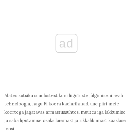
ad
Alates kutsika suudlustest kuni liigutuste jälgimiseni avab
tehnoloogia, nagu Fi koera kaelarihmad, uue piiri meie
koertega jagatavas armastussuhtes, muutes iga lakkumise
ja saba liputamise osaks laiemast ja rikkalikumast kaaslase
loost.