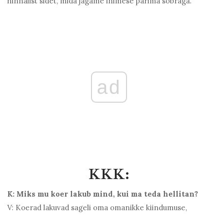
hinnalist sidet, mida jagame inimese parima sõbraga.
ad
KKK:
K: Miks mu koer lakub mind, kui ma teda hellitan?
V: Koerad lakuvad sageli oma omanikke kiindumuse,