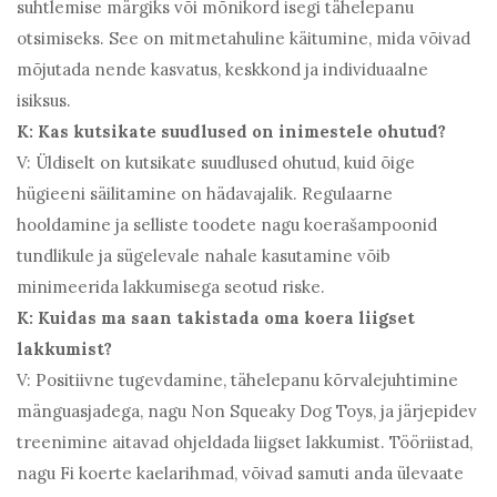
suhtlemise märgiks või mõnikord isegi tähelepanu
otsimiseks. See on mitmetahuline käitumine, mida võivad
mõjutada nende kasvatus, keskkond ja individuaalne
isiksus.
K: Kas kutsikate suudlused on inimestele ohutud?
V: Üldiselt on kutsikate suudlused ohutud, kuid õige
hügieeni säilitamine on hädavajalik. Regulaarne
hooldamine ja selliste toodete nagu koerašampoonid
tundlikule ja sügelevale nahale kasutamine võib
minimeerida lakkumisega seotud riske.
K: Kuidas ma saan takistada oma koera liigset
lakkumist?
V: Positiivne tugevdamine, tähelepanu kõrvalejuhtimine
mänguasjadega, nagu Non Squeaky Dog Toys, ja järjepidev
treenimine aitavad ohjeldada liigset lakkumist. Tööriistad,
nagu Fi koerte kaelarihmad, võivad samuti anda ülevaate