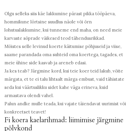
Olgu selleks siis käe lakkumine pärast pikka tööpäeva,
hommikune lörtsine suudlus näole või õrn
lohutuslakkumine, kui tunneme end maha, on need meie
karvaste sõprade väikesed teod tähendusrikkad.
Mõistes selle levinud koerte käitumise põhjuseid ja viise,
saame parandada oma suhteid oma koertega, tagades, et
meie ühine side kasvab ja areneb edasi.
Ja kes teab? Järgmine kord, kui teie koer teid lakub, võite
märgata, et te ei talu lihtsalt märga embust, vaid tähistate
seda kui väärtuslikku sidet kahe väga erineva, kuid
armastava olendi vahel.
Palun andke mulle teada, kui vajate täiendavat uurimist või
konkreetset teavet!
Fi koera kaelarihmad: liimimise järgmine
põlvkond