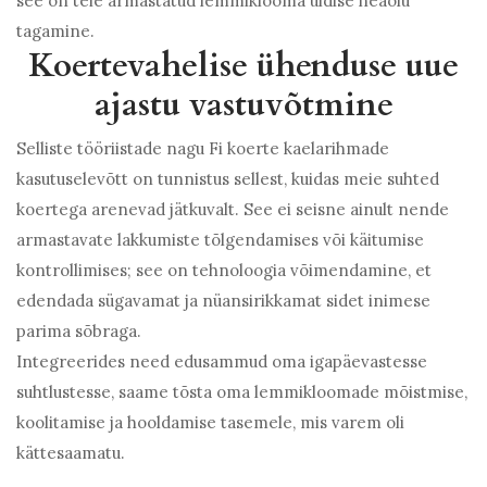
see on teie armastatud lemmiklooma üldise heaolu
tagamine.
Koertevahelise ühenduse uue
ajastu vastuvõtmine
Selliste tööriistade nagu Fi koerte kaelarihmade
kasutuselevõtt on tunnistus sellest, kuidas meie suhted
koertega arenevad jätkuvalt. See ei seisne ainult nende
armastavate lakkumiste tõlgendamises või käitumise
kontrollimises; see on tehnoloogia võimendamine, et
edendada sügavamat ja nüansirikkamat sidet inimese
parima sõbraga.
Integreerides need edusammud oma igapäevastesse
suhtlustesse, saame tõsta oma lemmikloomade mõistmise,
koolitamise ja hooldamise tasemele, mis varem oli
kättesaamatu.