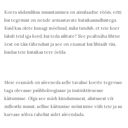
Koera südamlikus nuusutamises on ainulaadne rõõm, eriti
kui tegemist on nende armastavate kutsikasuudlustega.
Kuid kas olete kunagi mõelnud, miks tundub, et teie koer
lakub teid iga kord, kui teda silitate? See pealtnäha lihtne
žest on täis tähendust ja see on enamat kui lihtsalt viis,
kuidas teie kutsikas tere öelda.
Meie eesmärk on süveneda selle tavalise koerte tegevuse
taga olevasse psühholoogiasse ja instinktiivsesse
käitumisse. Olgu see märk kiindumusest, alistusest või
millestki muust, sellise käitumise mõistmine võib teie ja su
karvase sõbra vahelist sidet süvendada.