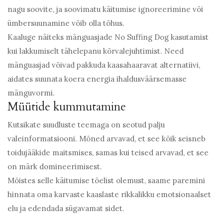
nagu soovite, ja soovimatu käitumise ignoreerimine või
ümbersuunamine võib olla tõhus.
Kaaluge näiteks mänguasjade No Suffing Dog kasutamist
kui lakkumiselt tähelepanu kõrvalejuhtimist. Need
mänguasjad võivad pakkuda kaasahaaravat alternatiivi,
aidates suunata koera energia ihaldusväärsemasse
mänguvormi.
Müütide kummutamine
Kutsikate suudluste teemaga on seotud palju
valeinformatsiooni. Mõned arvavad, et see kõik seisneb
toidujääkide maitsmises, samas kui teised arvavad, et see
on märk domineerimisest.
Mõistes selle käitumise tõelist olemust, saame paremini
hinnata oma karvaste kaaslaste rikkalikku emotsionaalset
elu ja edendada sügavamat sidet.