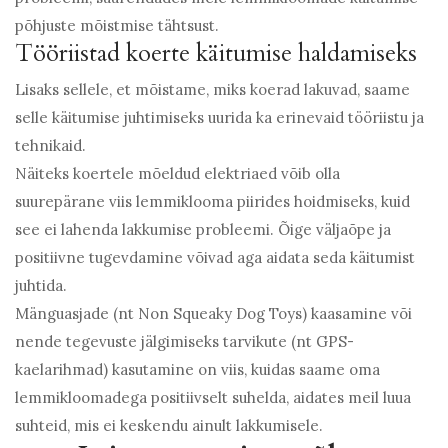
põhjuste mõistmise tähtsust.
Tööriistad koerte käitumise haldamiseks
Lisaks sellele, et mõistame, miks koerad lakuvad, saame
selle käitumise juhtimiseks uurida ka erinevaid tööriistu ja
tehnikaid.
Näiteks koertele mõeldud elektriaed võib olla
suurepärane viis lemmiklooma piirides hoidmiseks, kuid
see ei lahenda lakkumise probleemi. Õige väljaõpe ja
positiivne tugevdamine võivad aga aidata seda käitumist
juhtida.
Mänguasjade (nt Non Squeaky Dog Toys) kaasamine või
nende tegevuste jälgimiseks tarvikute (nt GPS-
kaelarihmad) kasutamine on viis, kuidas saame oma
lemmikloomadega positiivselt suhelda, aidates meil luua
suhteid, mis ei keskendu ainult lakkumisele.