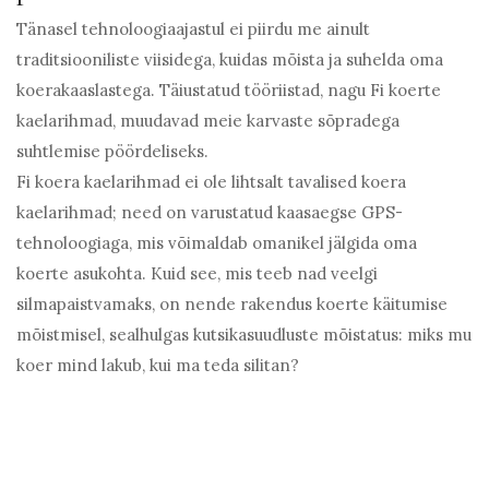
Tänasel tehnoloogiaajastul ei piirdu me ainult
traditsiooniliste viisidega, kuidas mõista ja suhelda oma
koerakaaslastega. Täiustatud tööriistad, nagu Fi koerte
kaelarihmad, muudavad meie karvaste sõpradega
suhtlemise pöördeliseks.
Fi koera kaelarihmad ei ole lihtsalt tavalised koera
kaelarihmad; need on varustatud kaasaegse GPS-
tehnoloogiaga, mis võimaldab omanikel jälgida oma
koerte asukohta. Kuid see, mis teeb nad veelgi
silmapaistvamaks, on nende rakendus koerte käitumise
mõistmisel, sealhulgas kutsikasuudluste mõistatus: miks mu
koer mind lakub, kui ma teda silitan?