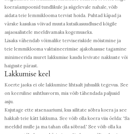
koerašampoonid tundlikule ja sügelevale nahale, võib
aidata teie lemmiklooma tervist hoida. Puhtad käpad ja
värske kasukas võivad muuta kutsikasuudlused kõigile
asjaosalistele meeldivamaks kogemuseks.
Lisaks vähendab võimalike terviseriskide mõistmine ja
teie lemmiklooma vaktsineerimise ajakohasuse tagamine
minimeerida muret lakkumise kaudu levivate nakkuste või
haiguste pärast.
Lakkumise keel
Koerte jaoks ei ole lakkumine lihtsalt juhuslik tegevus. See
on keeruline suhtlusvorm, mis võib tähendada paljusid
asju.
Kujutage ette stsenaariumi, kus silitate sõbra koera ja see
hakkab teie kätt lakkuma. See võib olla koera viis öelda: 'Sa
meeldid mulle ja ma tahan olla sõbrad.' See võib olla ka