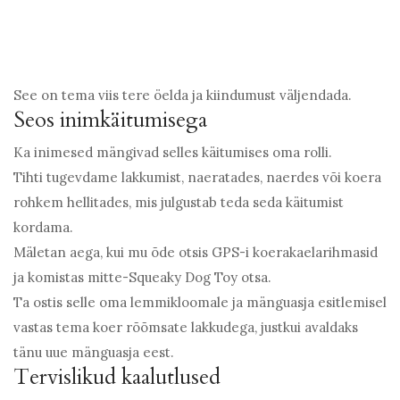
See on tema viis tere öelda ja kiindumust väljendada.
Seos inimkäitumisega
Ka inimesed mängivad selles käitumises oma rolli.
Tihti tugevdame lakkumist, naeratades, naerdes või koera
rohkem hellitades, mis julgustab teda seda käitumist
kordama.
Mäletan aega, kui mu õde otsis GPS-i koerakaelarihmasid
ja komistas mitte-Squeaky Dog Toy otsa.
Ta ostis selle oma lemmikloomale ja mänguasja esitlemisel
vastas tema koer rõõmsate lakkudega, justkui avaldaks
tänu uue mänguasja eest.
Tervislikud kaalutlused