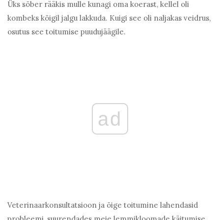
Üks sõber rääkis mulle kunagi oma koerast, kellel oli
kombeks kõigil jalgu lakkuda. Kuigi see oli naljakas veidrus,
osutus see toitumise puudujäägile.
ad
Veterinaarkonsultatsioon ja õige toitumine lahendasid
probleemi, suurendades meie lemmikloomade käitumise