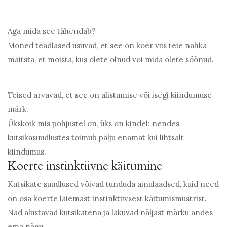
Aga mida see tähendab?
Mõned teadlased usuvad, et see on koer viis teie nahka
maitsta, et mõista, kus olete olnud või mida olete söönud.
Teised arvavad, et see on alistumise või isegi kiindumuse
märk.
Ükskõik mis põhjustel on, üks on kindel: nendes
kutsikasuudlustes toimub palju enamat kui lihtsalt
kiindumus.
Koerte instinktiivne käitumine
Kutsikate suudlused võivad tunduda ainulaadsed, kuid need
on osa koerte laiemast instinktiivsest käitumismustrist.
Nad alustavad kutsikatena ja lakuvad näljast märku andes
ema nägu.