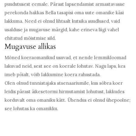
puudutusest eemale. Pärast lapsendamist armastavasse
perekonda hakkas Bella tasapisi oma uute omanike käsi
lakkuma. Need ei olnud lihtsalt kutsika suudlused, vaid
usalduse ja mugavuse märgid, kahe erineva liigi vahel
ehitatud mõistmise sild.
Mugavuse allikas
Mõned koeraomanikud usuvad, et nende lemmikloomad
lakuvad neid, sest see on koerale lohutav. Nagu laps, kes
imeb pöialt, võib lakkumine koera rahustada.
Olen olnud tunnistajaks stsenaariumile, kus sõbra koer
leidis pärast äikesetormi hirmutamist lohutust, lakkudes
korduvalt oma omaniku kätt. Ühendus ei olnud ühepoolne;
see lohutas ka omanikku.