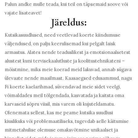
Palun andke mulle teada, kui teil on täpsemaid soove või
vajate lisateavet!
Järeldus:
Kutsikasuudlused, need veetlevad koerte kiindumuse
väljendused, on palju keerulisemad kui pelgalt laisk
armastus. Alates nende teaduslikest ja emotsionaalsetest
alustest kuni tervisekaalutluste ja koolitustehnikateni –
mõistmine, miks meie koerad meid lakuvad, annab sügava
ülevaate nende maailmast. Kaasaegsed edusammud, nagu
Fi koerte kaelarihmad, süvendavad meie sidet veelgi,
võimaldades meil tõlgendada, kasvatada ja kaitsta oma
karvaseid sõpru viisil, mis varem oli kujuteldamatu.
Olenemata sellest, kas me peame kutsika suudlusi
kiuslikuks või problemaatiliseks, tugevdab selle käitumise
mitmetahulise olemuse omaksvõtmine unikaalset ja