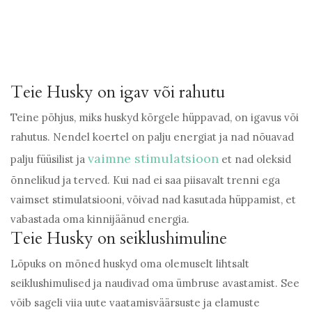
Teie Husky on igav või rahutu
Teine põhjus, miks huskyd kõrgele hüppavad, on igavus või
rahutus. Nendel koertel on palju energiat ja nad nõuavad
vaimne stimulatsioon
palju füüsilist ja
et nad oleksid
õnnelikud ja terved. Kui nad ei saa piisavalt trenni ega
vaimset stimulatsiooni, võivad nad kasutada hüppamist, et
vabastada oma kinnijäänud energia.
Teie Husky on seiklushimuline
Lõpuks on mõned huskyd oma olemuselt lihtsalt
seiklushimulised ja naudivad oma ümbruse avastamist. See
võib sageli viia uute vaatamisväärsuste ja elamuste