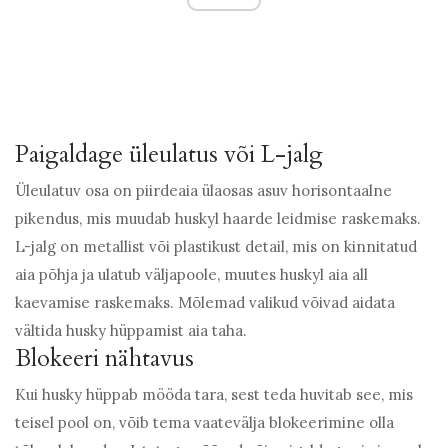
Paigaldage üleulatus või L-jalg
Üleulatuv osa on piirdeaia ülaosas asuv horisontaalne
pikendus, mis muudab huskyl haarde leidmise raskemaks.
L-jalg on metallist või plastikust detail, mis on kinnitatud
aia põhja ja ulatub väljapoole, muutes huskyl aia all
kaevamise raskemaks. Mõlemad valikud võivad aidata
vältida husky hüppamist aia taha.
Blokeeri nähtavus
Kui husky hüppab mööda tara, sest teda huvitab see, mis
teisel pool on, võib tema vaatevälja blokeerimine olla