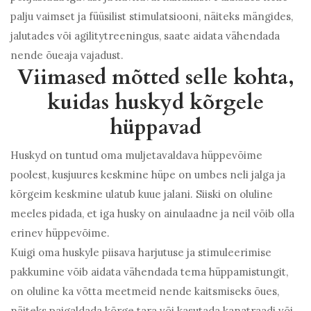
palju vaimset ja füüsilist stimulatsiooni, näiteks mängides,
jalutades või agilitytreeningus, saate aidata vähendada
nende õueaja vajadust.
Viimased mõtted selle kohta,
kuidas huskyd kõrgele
hüppavad
Huskyd on tuntud oma muljetavaldava hüppevõime
poolest, kusjuures keskmine hüpe on umbes neli jalga ja
kõrgeim keskmine ulatub kuue jalani. Siiski on oluline
meeles pidada, et iga husky on ainulaadne ja neil võib olla
erinev hüppevõime.
Kuigi oma huskyle piisava harjutuse ja stimuleerimise
pakkumine võib aidata vähendada tema hüppamistungit,
on oluline ka võtta meetmeid nende kaitsmiseks õues,
näiteks paigaldada kõrge tara või kasutada kanatraadi või