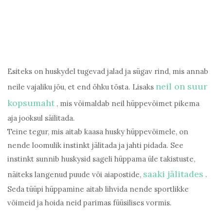
Esiteks on huskydel tugevad jalad ja sügav rind, mis annab
neil on suur
neile vajaliku jõu, et end õhku tõsta. Lisaks
kopsumaht
, mis võimaldab neil hüppevõimet pikema
aja jooksul säilitada.
Teine tegur, mis aitab kaasa husky hüppevõimele, on
nende loomulik instinkt jälitada ja jahti pidada. See
instinkt sunnib huskysid sageli hüppama üle takistuste,
saaki jälitades
näiteks langenud puude või aiapostide,
.
Seda tüüpi hüppamine aitab lihvida nende sportlikke
võimeid ja hoida neid parimas füüsilises vormis.