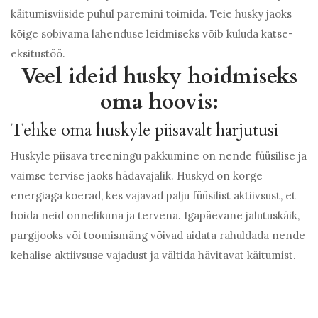
käitumisviiside puhul paremini toimida. Teie husky jaoks
kõige sobivama lahenduse leidmiseks võib kuluda katse-
eksitustöö.
Veel ideid husky hoidmiseks
oma hoovis:
Tehke oma huskyle piisavalt harjutusi
Huskyle piisava treeningu pakkumine on nende füüsilise ja
vaimse tervise jaoks hädavajalik. Huskyd on kõrge
energiaga koerad, kes vajavad palju füüsilist aktiivsust, et
hoida neid õnnelikuna ja tervena. Igapäevane jalutuskäik,
pargijooks või toomismäng võivad aidata rahuldada nende
kehalise aktiivsuse vajadust ja vältida hävitavat käitumist.