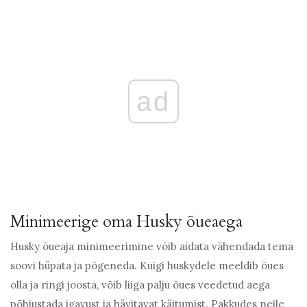
ad
Minimeerige oma Husky õueaega
Husky õueaja minimeerimine võib aidata vähendada tema
soovi hüpata ja põgeneda. Kuigi huskydele meeldib õues
olla ja ringi joosta, võib liiga palju õues veedetud aega
põhjustada igavust ja hävitavat käitumist. Pakkudes neile