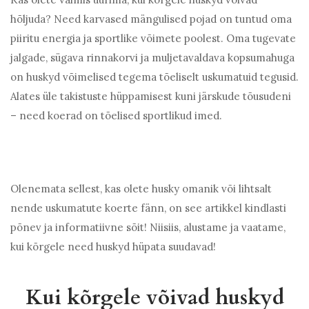
hõljuda? Need karvased mängulised pojad on tuntud oma
piiritu energia ja sportlike võimete poolest. Oma tugevate
jalgade, sügava rinnakorvi ja muljetavaldava kopsumahuga
on huskyd võimelised tegema tõeliselt uskumatuid tegusid.
Alates üle takistuste hüppamisest kuni järskude tõusudeni
– need koerad on tõelised sportlikud imed.
Olenemata sellest, kas olete husky omanik või lihtsalt
nende uskumatute koerte fänn, on see artikkel kindlasti
põnev ja informatiivne sõit! Niisiis, alustame ja vaatame,
kui kõrgele need huskyd hüpata suudavad!
Kui kõrgele võivad huskyd