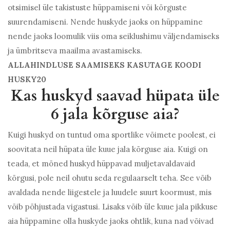
otsimisel üle takistuste hüppamiseni või kõrguste
suurendamiseni. Nende huskyde jaoks on hüppamine
nende jaoks loomulik viis oma seiklushimu väljendamiseks
ja ümbritseva maailma avastamiseks.
ALLAHINDLUSE SAAMISEKS KASUTAGE KOODI
HUSKY20
Kas huskyd saavad hüpata üle
6 jala kõrguse aia?
Kuigi huskyd on tuntud oma sportlike võimete poolest, ei
soovitata neil hüpata üle kuue jala kõrguse aia. Kuigi on
teada, et mõned huskyd hüppavad muljetavaldavaid
kõrgusi, pole neil ohutu seda regulaarselt teha. See võib
avaldada nende liigestele ja luudele suurt koormust, mis
võib põhjustada vigastusi. Lisaks võib üle kuue jala pikkuse
aia hüppamine olla huskyde jaoks ohtlik, kuna nad võivad