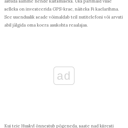
astuda samme nende kaitsmiseks. Üks parimaid viise
selleks on investeerida GPS-krae, näiteks Fi kaelarihma.
See uuenduslik seade võimaldab teil nutitelefoni või arvuti
abil jälgida oma koera asukohta reaalajas.
ad
Kui teie Huskyl õnnestub põgeneda, saate nad kiiresti