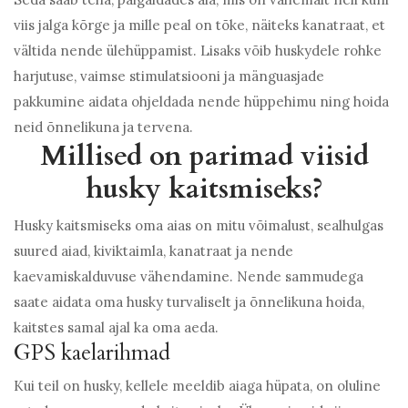
viis jalga kõrge ja mille peal on tõke, näiteks kanatraat, et
vältida nende ülehüppamist. Lisaks võib huskydele rohke
harjutuse, vaimse stimulatsiooni ja mänguasjade
pakkumine aidata ohjeldada nende hüppehimu ning hoida
neid õnnelikuna ja tervena.
Millised on parimad viisid
husky kaitsmiseks?
Husky kaitsmiseks oma aias on mitu võimalust, sealhulgas
suured aiad, kiviktaimla, kanatraat ja nende
kaevamiskalduvuse vähendamine. Nende sammudega
saate aidata oma husky turvaliselt ja õnnelikuna hoida,
kaitstes samal ajal ka oma aeda.
GPS kaelarihmad
Kui teil on husky, kellele meeldib aiaga hüpata, on oluline