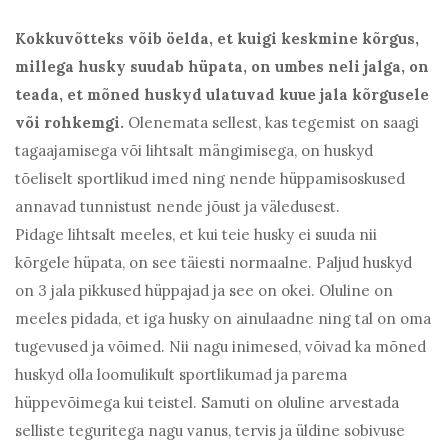
Kokkuvõtteks võib öelda, et kuigi keskmine kõrgus,
millega husky suudab hüpata, on umbes neli jalga, on
teada, et mõned huskyd ulatuvad kuue jala kõrgusele
või rohkemgi.
Olenemata sellest, kas tegemist on saagi
tagaajamisega või lihtsalt mängimisega, on huskyd
tõeliselt sportlikud imed ning nende hüppamisoskused
annavad tunnistust nende jõust ja väledusest.
Pidage lihtsalt meeles, et kui teie husky ei suuda nii
kõrgele hüpata, on see täiesti normaalne. Paljud huskyd
on 3 jala pikkused hüppajad ja see on okei. Oluline on
meeles pidada, et iga husky on ainulaadne ning tal on oma
tugevused ja võimed. Nii nagu inimesed, võivad ka mõned
huskyd olla loomulikult sportlikumad ja parema
hüppevõimega kui teistel. Samuti on oluline arvestada
selliste teguritega nagu vanus, tervis ja üldine sobivuse