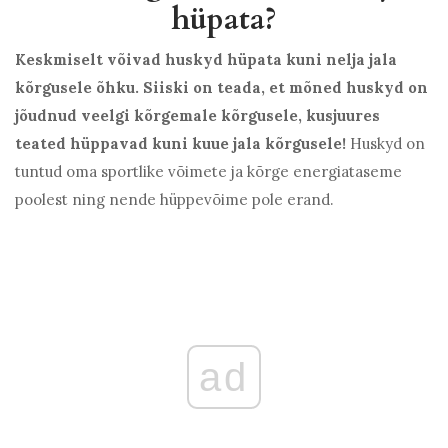
hüpata?
Keskmiselt võivad huskyd hüpata kuni nelja jala
kõrgusele õhku. Siiski on teada, et mõned huskyd on
jõudnud veelgi kõrgemale kõrgusele, kusjuures
teated hüppavad kuni kuue jala kõrgusele!
Huskyd on
tuntud oma sportlike võimete ja kõrge energiataseme
poolest ning nende hüppevõime pole erand.
ad