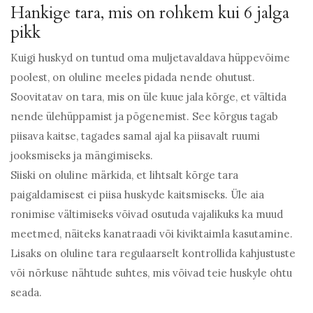
Hankige tara, mis on rohkem kui 6 jalga
pikk
Kuigi huskyd on tuntud oma muljetavaldava hüppevõime
poolest, on oluline meeles pidada nende ohutust.
Soovitatav on tara, mis on üle kuue jala kõrge, et vältida
nende ülehüppamist ja põgenemist. See kõrgus tagab
piisava kaitse, tagades samal ajal ka piisavalt ruumi
jooksmiseks ja mängimiseks.
Siiski on oluline märkida, et lihtsalt kõrge tara
paigaldamisest ei piisa huskyde kaitsmiseks. Üle aia
ronimise vältimiseks võivad osutuda vajalikuks ka muud
meetmed, näiteks kanatraadi või kiviktaimla kasutamine.
Lisaks on oluline tara regulaarselt kontrollida kahjustuste
või nõrkuse nähtude suhtes, mis võivad teie huskyle ohtu
seada.