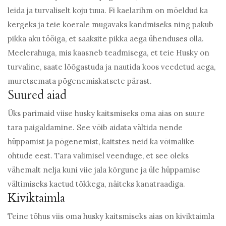
leida ja turvaliselt koju tuua. Fi kaelarihm on mõeldud ka
kergeks ja teie koerale mugavaks kandmiseks ning pakub
pikka aku tööiga, et saaksite pikka aega ühenduses olla.
Meelerahuga, mis kaasneb teadmisega, et teie Husky on
turvaline, saate lõõgastuda ja nautida koos veedetud aega,
muretsemata põgenemiskatsete pärast.
Suured aiad
Üks parimaid viise husky kaitsmiseks oma aias on suure
tara paigaldamine. See võib aidata vältida nende
hüppamist ja põgenemist, kaitstes neid ka võimalike
ohtude eest. Tara valimisel veenduge, et see oleks
vähemalt nelja kuni viie jala kõrgune ja üle hüppamise
vältimiseks kaetud tõkkega, näiteks kanatraadiga.
Kiviktaimla
Teine tõhus viis oma husky kaitsmiseks aias on kiviktaimla