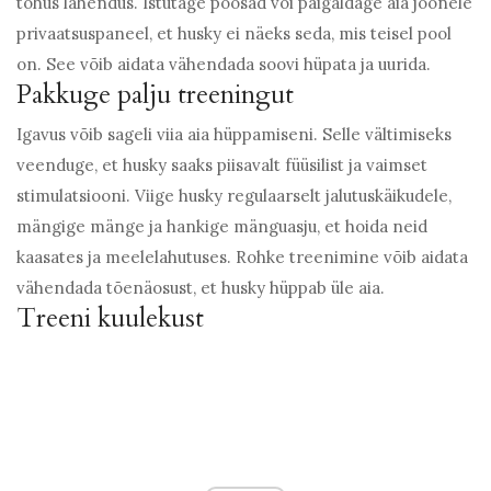
tõhus lahendus. Istutage põõsad või paigaldage aia joonele
privaatsuspaneel, et husky ei näeks seda, mis teisel pool
on. See võib aidata vähendada soovi hüpata ja uurida.
Pakkuge palju treeningut
Igavus võib sageli viia aia hüppamiseni. Selle vältimiseks
veenduge, et husky saaks piisavalt füüsilist ja vaimset
stimulatsiooni. Viige husky regulaarselt jalutuskäikudele,
mängige mänge ja hankige mänguasju, et hoida neid
kaasates ja meelelahutuses. Rohke treenimine võib aidata
vähendada tõenäosust, et husky hüppab üle aia.
Treeni kuulekust