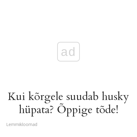
ad
Kui kõrgele suudab husky
hüpata? Õppige tõde!
Lemmikloomad