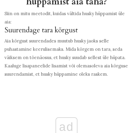
hüppamist aia taha?
Siin on mitu meetodit, kuidas vältida husky hüppamist üle
aia:
Suurendage tara kõrgust
Aia kõrgust suurendades muutub husky jaoks selle
puhastamine keerulisemaks. Mida kõrgem on tara, seda
väiksem on tõenäosus, et husky suudab sellest üle hüpata.
Kaaluge lisapaneelide lisamist või olemasoleva aia kõrguse
suurendamist, et husky hüppamine oleks raskem.
ad