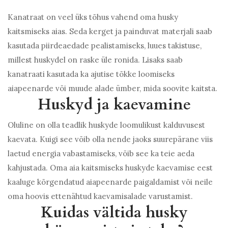
Kanatraat on veel üks tõhus vahend oma husky
kaitsmiseks aias. Seda kerget ja painduvat materjali saab
kasutada piirdeaedade pealistamiseks, luues takistuse,
millest huskydel on raske üle ronida. Lisaks saab
kanatraati kasutada ka ajutise tõkke loomiseks
aiapeenarde või muude alade ümber, mida soovite kaitsta.
Huskyd ja kaevamine
Oluline on olla teadlik huskyde loomulikust kalduvusest
kaevata. Kuigi see võib olla nende jaoks suurepärane viis
laetud energia vabastamiseks, võib see ka teie aeda
kahjustada. Oma aia kaitsmiseks huskyde kaevamise eest
kaaluge kõrgendatud aiapeenarde paigaldamist või neile
oma hoovis ettenähtud kaevamisalade varustamist.
Kuidas vältida husky