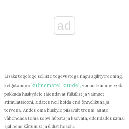
ad
Lisaks tegelege selliste tegevustega nagu agilitytreening,
külmematel kuudel,
kelgutamine
või matkamine võib
pakkuda huskydele täiendavat füüsilist ja vaimset
stimulatsiooni, aidates neil hoida end õnnelikuna ja
tervena. Andes oma huskyle piisavalt trenni, aitate
vähendada tema soovi hüpata ja kaevata, edendades samal
ajal head käitumist ja üldist heaolu.