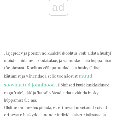
ad
Järjepidev ja positiivne kuulekuskoolitus võib aidata huskyl
mõista, mida neilt oodatakse, ja vähendada aia hüppamise
tõenäosust. Koolitus võib parandada ka husky üldist
muud
käitumist ja vähendada selle tõenäosust
soovimatud jonnihood
. Põhilised kuulekuskäsklused
nagu 'tule', 'jää' ja 'kand' võivad aidata vältida husky
hüppamist üle aia.
Oluline on meeles pidada, et erinevad meetodid võivad
erinevate huskyde ja nende individuaalsete isiksuste ja