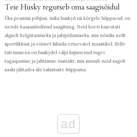
Teie Husky tegutseb oma saagisõidul
Üks peamisi põhjusi, miks huskyd nii kõrgele hüppavad, on
nende kaasasündinud saagitung. Neid koeri kasvatati
algselt kelgutamiseks ja jahipidamiseks, mis nõudis neilt
sportlikkust ja võimet liikuda erinevatel maastikel. Selle
tulemusena on huskydel välja kujunenud tugev
tagaajamise ja jahtimise instinkt, mis sunnib neid sageli
saaki jälitades üle takistuste hüppama.
ad