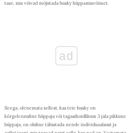
tase, mis võivad mõjutada husky hüppamisvõimet.
ad
Seega, olenemata sellest, kas teie husky on
kõrgelennuline hüppaja või tagasihoidlikum 3 jala pikkune
hüppaja, on oluline tähistada nende individuaalsust ja
erilisi jooni, mis teevad neist selle, kes nad on. Vaatamata