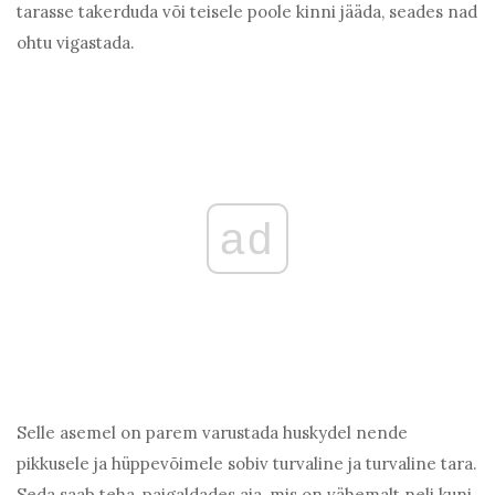
tarasse takerduda või teisele poole kinni jääda, seades nad
ohtu vigastada.
ad
Selle asemel on parem varustada huskydel nende
pikkusele ja hüppevõimele sobiv turvaline ja turvaline tara.
Seda saab teha, paigaldades aia, mis on vähemalt neli kuni