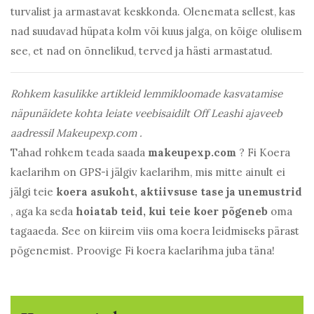
turvalist ja armastavat keskkonda. Olenemata sellest, kas
nad suudavad hüpata kolm või kuus jalga, on kõige olulisem
see, et nad on õnnelikud, terved ja hästi armastatud.
Rohkem kasulikke artikleid lemmikloomade kasvatamise
näpunäidete kohta leiate veebisaidilt
Off Leashi ajaveeb
aadressil Makeupexp.com
.
Tahad rohkem teada saada
makeupexp.com
? Fi Koera
kaelarihm on GPS-i jälgiv kaelarihm, mis mitte ainult ei
jälgi teie
koera asukoht, aktiivsuse tase ja unemustrid
, aga ka seda
hoiatab teid, kui teie koer põgeneb
oma
tagaaeda. See on kiireim viis oma koera leidmiseks pärast
põgenemist. Proovige Fi koera kaelarihma juba täna!