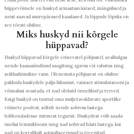
hüppevõimele on huskyd armastusväärsed, mängulised ja
neist saavad suurepärased kaaslased. Ja lõppude lõpuks on
see tõesti oluline.
Miks huskyd nii kõrgele
hüppavad?
Huskyd hüppavad kõrgele erinevatel põhjustel, sealhulgas
nende kaasasündinud saagitung, igavus või rahutus ning
seiklushimuline vaim. Olenemata põhjusest on oluline
pakkuda huskydele palju liikumist, vaimset stimulatsiooni ja
võimalusi avastada, et nad oleksid õnnelikud ja terved.
Kuigi huskyd on tuntud oma muljetavaldavate sportlike
võimete poolest, sõltub nende sobivus lastega
leibkondadesse mitmest tegurist. Huskydest võib saada
imelisi lemmikloomi ning nad sobivad hästi lastega, kui
nad on korralikult sotsialiseerunud ja treenitud.