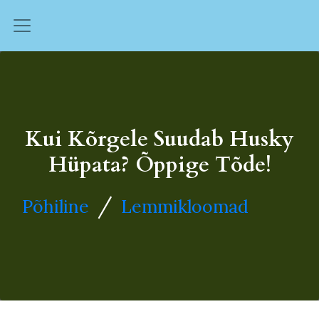
Kui Kõrgele Suudab Husky
Hüpata? Õppige Tõde!
/
Põhiline
Lemmikloomad