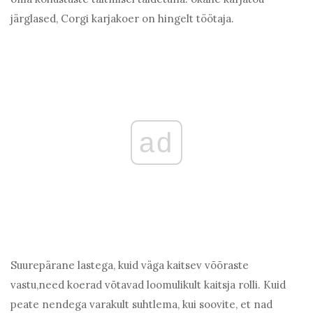
järglased, Corgi karjakoer on hingelt töötaja.
ad
Suurepärane lastega, kuid väga kaitsev võõraste
vastu,need koerad võtavad loomulikult kaitsja rolli. Kuid
peate nendega varakult suhtlema, kui soovite, et nad