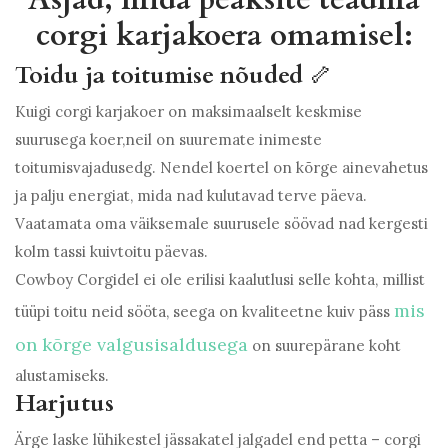
corgi karjakoera omamisel:
Toidu ja toitumise nõuded
🦴
Kuigi corgi karjakoer on maksimaalselt keskmise
suurusega koer,neil on suuremate inimeste
toitumisvajadusedg. Nendel koertel on kõrge ainevahetus
ja palju energiat, mida nad kulutavad terve päeva.
Vaatamata oma väiksemale suurusele söövad nad kergesti
kolm tassi kuivtoitu päevas.
Cowboy Corgidel ei ole erilisi kaalutlusi selle kohta, millist
mis
tüüpi toitu neid sööta, seega on kvaliteetne kuiv päss
on kõrge valgusisaldusega
on suurepärane koht
alustamiseks.
Harjutus
Ärge laske lühikestel jässakatel jalgadel end petta – corgi