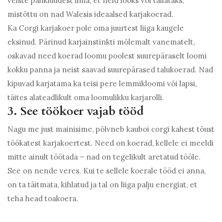
veiste pahkluudest ilma, et neid lööks või tallataks,
mistõttu on nad Walesis ideaalsed karjakoerad.
Ka Corgi karjakoer pole oma juurtest liiga kaugele
eksinud. Pärinud karjainstinkti mõlemalt vanematelt,
oskavad need koerad loomu poolest suurepäraselt loomi
kokku panna ja neist saavad suurepärased talukoerad. Nad
kipuvad karjatama ka teisi pere lemmikloomi või lapsi,
täites alateadlikult oma loomulikku karjarolli.
3. See töökoer vajab tööd
Nagu me just mainisime, põlvneb kauboi corgi kahest tõust
töökatest karjakoertest. Need on koerad, kellele ei meeldi
mitte ainult töötada – nad on tegelikult aretatud tööle.
See on nende veres. Kui te sellele koerale tööd ei anna,
on ta täitmata, kihlatud ja tal on liiga palju energiat, et
teha head toakoera.