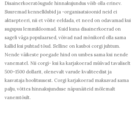
Disainerkoeratõugude hinnakujundus võib olla erinev.
Suuremad kennelklubid ja -organisatsioonid neid ei
aktsepteeri, nii et võite eeldada, et need on odavamad kui
sugupuu lemmikloomad. Kuid kuna disainerkoerad on
sageli väga populaarsed, võivad nad mõnikord olla sama
kallid kui puhtad tõud. Selline on kauboi corgi juhtum.
Nende väikeste poegade hind on umbes sama kui nende
vanematel. Nii corgi- kui ka karjakoerad müüvad tavaliselt
500–1500 dollarit, olenevalt varude kvaliteedist ja
kasvataja hoolitsusest. Corgi karjakoerad maksavad sama
palju, võttes hinnakujunduse näpunäiteid mõlemalt
vanemtõult.