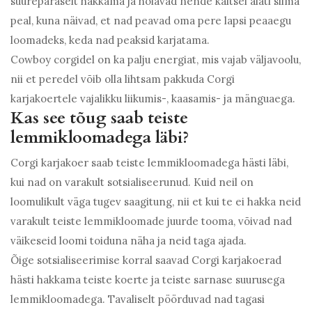
suurepäraselt hakkama ja hoiavad nende kaitsel alati silma
peal, kuna näivad, et nad peavad oma pere lapsi peaaegu
loomadeks, keda nad peaksid karjatama.
Cowboy corgidel on ka palju energiat, mis vajab väljavoolu,
nii et peredel võib olla lihtsam pakkuda Corgi
karjakoertele vajalikku liikumis-, kaasamis- ja mänguaega.
Kas see tõug saab teiste
lemmikloomadega läbi?
Corgi karjakoer saab teiste lemmikloomadega hästi läbi,
kui nad on varakult sotsialiseerunud. Kuid neil on
loomulikult väga tugev saagitung, nii et kui te ei hakka neid
varakult teiste lemmikloomade juurde tooma, võivad nad
väikeseid loomi toiduna näha ja neid taga ajada.
Õige sotsialiseerimise korral saavad Corgi karjakoerad
hästi hakkama teiste koerte ja teiste sarnase suurusega
lemmikloomadega. Tavaliselt pöörduvad nad tagasi