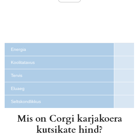
Energia
Koolitatavus
Tervis
Eluaeg
Seltskondlikkus
Mis on Corgi karjakoera
kutsikate hind?