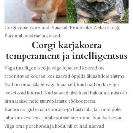
Corgi veise vanemad. Vasakul: Pembroke Welsh Corgi,
Paremal: Austraalia veised
Corgi karjakoera
temperament ja intelligentsus
Väga intelligentsed ja väga lojaalsed koerad on
treenitavad koerad, kes saavad õppida ülesandeid täitma.
Nad on oma isikule väga lojaalsed, kuid nad on ka väga
iseseisvad koerad. Nad saavad üksi hästi hakkama, mistõttu
hinnatakse neid suurepäraste töökoertena.
Kauboi corgid ei saa võõrastega hästi läbi, kui neid pole
juba varasest east peale sotsialiseerunud. Nad kaitsevad
väga oma perekonda ja kodu, nii et nad näevad