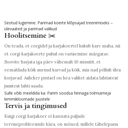
Seotud lugemine: Parimad koerte klõpsajad treenimiseks –
ülevaated ja parimad valikud
Hoolitsemine
✂️
On teada, et corgidel ja karjakoertel kukub karv maha, nii
et corgi karjakoerte puhul on varisemine märgatav.
Soovite harjata iga päev vähemalt 10 minutit, et
eemaldada kõik surnud karvad ja kõik, mis nad põllult üles
korjavad. Aslicker pintsel on hea valiket aidata lahtistest
juustest lahti saada.
Sulle võib meeldida ka: Parim soodsa hinnaga tolmuimeja
lemmikloomade juustele
Tervis ja tingimused
Kuigi corgi karjakoer ei kannata paljude
terviseprobleemide käes, on mõned, millele tähelepanu