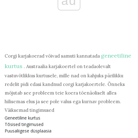
ad
geneetiline
Corgi karjakoerad võivad samuti kannatada
kurtus
. Austraalia karjakoertel on teadaolevalt
vastuvõtlikkus kurtusele, mille nad on kahjuks pärilikku
redelit pidi edasi kandnud corgi karjakoertele. Õnneks
mõjutab see probleem teie koera tõenäoliselt alles
hilisemas elus ja see pole valus ega kurnav probleem.
Väiksemad tingimused
Geneetiline kurtus
Tõsised tingimused
Puusaliigese düsplaasia