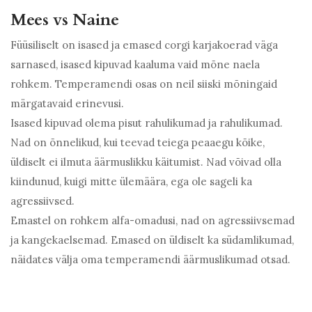
Mees vs Naine
Füüsiliselt on isased ja emased corgi karjakoerad väga
sarnased, isased kipuvad kaaluma vaid mõne naela
rohkem. Temperamendi osas on neil siiski mõningaid
märgatavaid erinevusi.
Isased kipuvad olema pisut rahulikumad ja rahulikumad.
Nad on õnnelikud, kui teevad teiega peaaegu kõike,
üldiselt ei ilmuta äärmuslikku käitumist. Nad võivad olla
kiindunud, kuigi mitte ülemäära, ega ole sageli ka
agressiivsed.
Emastel on rohkem alfa-omadusi, nad on agressiivsemad
ja kangekaelsemad. Emased on üldiselt ka südamlikumad,
näidates välja oma temperamendi äärmuslikumad otsad.