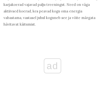
karjakoerad vajavad palju treeningut. Need on väga
aktiivsed koerad, kes peavad kogu oma energia
vabastama, vastasel juhul koguneb see ja võite märgata
hävitavat käitumist.
ad