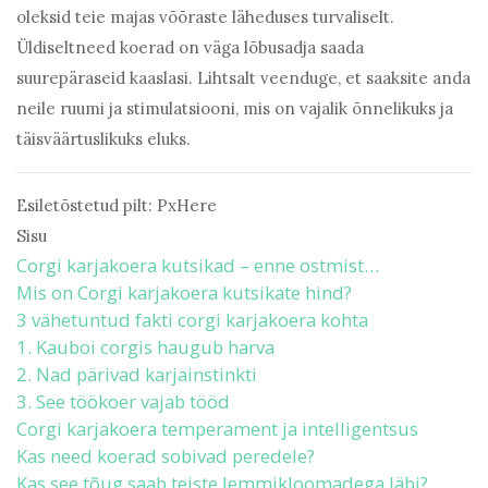
oleksid teie majas võõraste läheduses turvaliselt.
Üldiseltneed koerad on väga lõbusadja saada
suurepäraseid kaaslasi. Lihtsalt veenduge, et saaksite anda
neile ruumi ja stimulatsiooni, mis on vajalik õnnelikuks ja
täisväärtuslikuks eluks.
Esiletõstetud pilt: PxHere
Sisu
Corgi karjakoera kutsikad – enne ostmist…
Mis on Corgi karjakoera kutsikate hind?
3 vähetuntud fakti corgi karjakoera kohta
1. Kauboi corgis haugub harva
2. Nad pärivad karjainstinkti
3. See töökoer vajab tööd
Corgi karjakoera temperament ja intelligentsus
Kas need koerad sobivad peredele?
Kas see tõug saab teiste lemmikloomadega läbi?