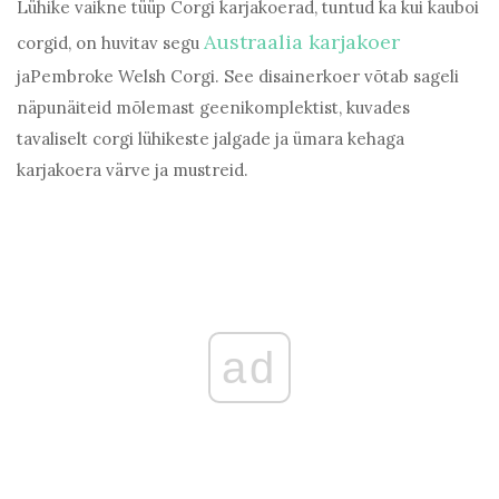
Lühike vaikne tüüp Corgi karjakoerad, tuntud ka kui kauboi
Austraalia karjakoer
corgid, on huvitav segu
jaPembroke Welsh Corgi. See disainerkoer võtab sageli
näpunäiteid mõlemast geenikomplektist, kuvades
tavaliselt corgi lühikeste jalgade ja ümara kehaga
karjakoera värve ja mustreid.
ad