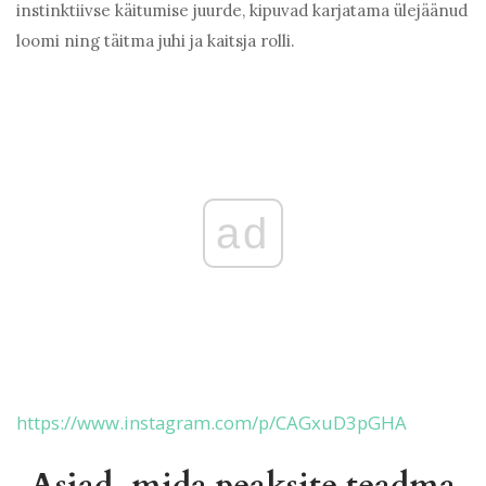
instinktiivse käitumise juurde, kipuvad karjatama ülejäänud
loomi ning täitma juhi ja kaitsja rolli.
ad
https://www.instagram.com/p/CAGxuD3pGHA
Asjad, mida peaksite teadma