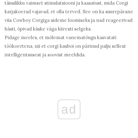
täiuslikku vaimset stimulatsiooni ja kaasatust, mida Corgi
karjakoerad vajavad, et olla terved. See on ka suurepärane
viis Cowboy Corgiga sideme loomiseks ja nad reageerivad
hästi, õpivad käske väga kiiresti selgeks.
Pidage meeles, et mõlemat vanematõugu kasvatati
töökoertena, nii et corgi kauboi on pärinud palju sellest
intelligentsusest ja soovist meeldida.
ad