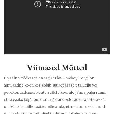
Viimased Mõtted
Lojaalne, töökas ja energiat täis Cowboy Corgi on
ainulaadne koer, kes sobib suurepäraselt taluellu või
perekondadesse. Peate sellele koerale jätma palju ruumi,
et ta saaks kogu oma energia ära põletada. Eelistatavalt
on teil töö, mille saate neile anda, et nad tunneksid end
oma kohustuste täitmisel täidetuna. okahe karjatõu