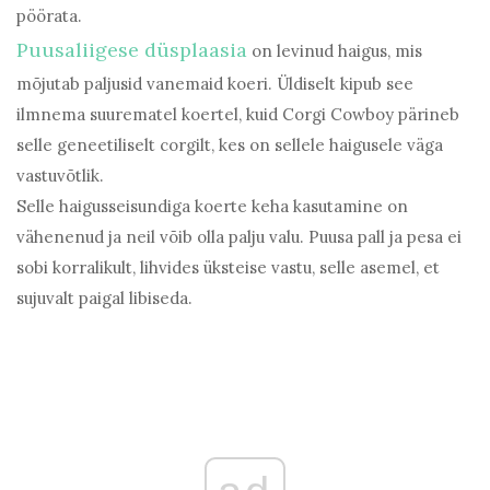
pöörata.
Puusaliigese düsplaasia
on levinud haigus, mis
mõjutab paljusid vanemaid koeri. Üldiselt kipub see
ilmnema suurematel koertel, kuid Corgi Cowboy pärineb
selle geneetiliselt corgilt, kes on sellele haigusele väga
vastuvõtlik.
Selle haigusseisundiga koerte keha kasutamine on
vähenenud ja neil võib olla palju valu. Puusa pall ja pesa ei
sobi korralikult, lihvides üksteise vastu, selle asemel, et
sujuvalt paigal libiseda.