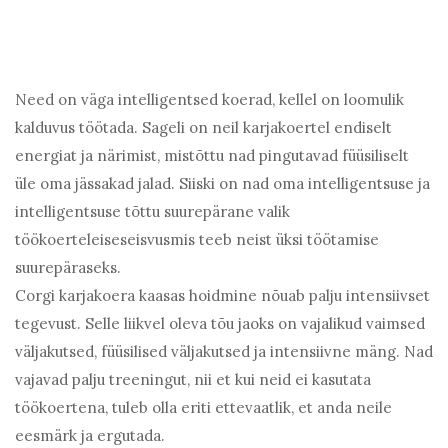
Need on väga intelligentsed koerad, kellel on loomulik
kalduvus töötada. Sageli on neil karjakoertel endiselt
energiat ja närimist, mistõttu nad pingutavad füüsiliselt
üle oma jässakad jalad. Siiski on nad oma intelligentsuse ja
intelligentsuse tõttu suurepärane valik
töökoerteleiseseisvusmis teeb neist üksi töötamise
suurepäraseks.
Corgi karjakoera kaasas hoidmine nõuab palju intensiivset
tegevust. Selle liikvel oleva tõu jaoks on vajalikud vaimsed
väljakutsed, füüsilised väljakutsed ja intensiivne mäng. Nad
vajavad palju treeningut, nii et kui neid ei kasutata
töökoertena, tuleb olla eriti ettevaatlik, et anda neile
eesmärk ja ergutada.