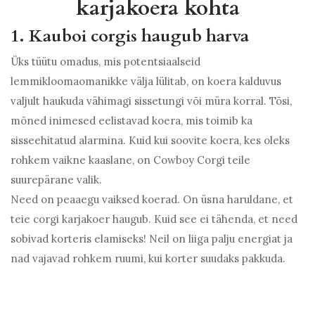
karjakoera kohta
1. Kauboi corgis haugub harva
Üks tüütu omadus, mis potentsiaalseid
lemmikloomaomanikke välja lülitab, on koera kalduvus
valjult haukuda vähimagi sissetungi või müra korral. Tõsi,
mõned inimesed eelistavad koera, mis toimib ka
sisseehitatud alarmina. Kuid kui soovite koera, kes oleks
rohkem vaikne kaaslane, on Cowboy Corgi teile
suurepärane valik.
Need on peaaegu vaiksed koerad. On üsna haruldane, et
teie corgi karjakoer haugub. Kuid see ei tähenda, et need
sobivad korteris elamiseks! Neil on liiga palju energiat ja
nad vajavad rohkem ruumi, kui korter suudaks pakkuda.