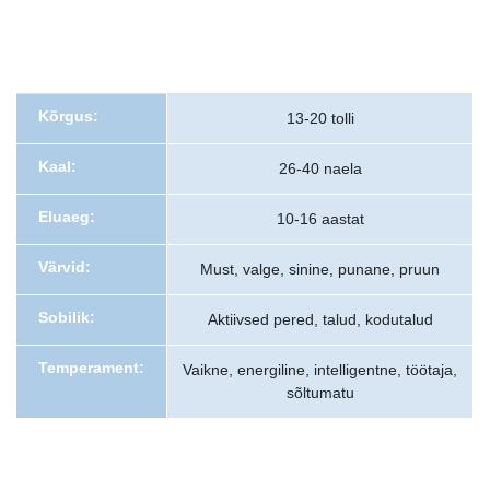
Kõrgus:
13-20 tolli
Kaal:
26-40 naela
Eluaeg:
10-16 aastat
Värvid:
Must, valge, sinine, punane, pruun
Sobilik:
Aktiivsed pered, talud, kodutalud
Temperament:
Vaikne, energiline, intelligentne, töötaja,
sõltumatu