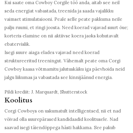
Kui saate oma Cowboy Corgile töö anda, aitab see neil
seda energiat vabastada, treenida ja saada vajalikku
vaimset stimulatsiooni. Peale selle peate pakkuma neile
palju ruumi, et ringi joosta. Need koerad vajavad suurt õue;
korteris elamine on nii aktiivse koera jaoks kohutavalt
ebatervislik.
Isegi suure aiaga elades vajavad need koerad
struktureeritud treeningut. Vähemalt peate oma Corgi
Cowboy kaasa võtmamitu jalutuskäiku iga päevhoida neid
jalgu liikumas ja vabastada see kinnijäänud energia.
Pildi krediit: J. Marquardt, Shutterstock
Koolitus
Corgi Cowboys on uskumatult intelligentsed, nii et nad
võivad olla suurepärased kandidaadid koolitusele. Nad
saavad isegi täiendõppega hästi hakkama. See pakub