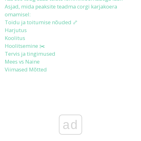
Asjad, mida peaksite teadma corgi karjakoera
omamisel:
Toidu ja toitumise nõuded 🦴
Harjutus
Koolitus
Hoolitsemine ✂️
Tervis ja tingimused
Mees vs Naine
Viimased Mõtted
ad