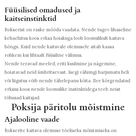
Füüsilised omadused ja
kaitseinstinktid
Bokserist on raske mööda vaadata. Nende tugev lihaseline
kehaehitus koos erksa hoiakuga loob loomulikult kaitsva
hõngu. Kuid nende kaitsvale olemusele aitab kaasa
rohkem kui lihtsalt füüsiline välimus.
Nende teravad meeled, eriti kuulmine ja nägemine,
hoiatavad neid ümbritsevast. Isegi vähimgi harjumatu heli
või liigutus võib nende tähelepanu köita. See kõrgendatud
erksus koos nende loomulike instinktidega teeb neist
tõhusad kaitsjad.
Poksija päritolu mõistmine
Ajalooline vaade
Bokserite kaitsva olemuse tõeliseks mõistmiseks on