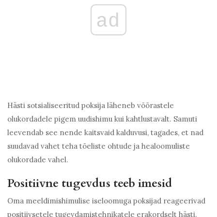
ad
Hästi sotsialiseeritud poksija läheneb võõrastele
olukordadele pigem uudishimu kui kahtlustavalt. Samuti
leevendab see nende kaitsvaid kalduvusi, tagades, et nad
suudavad vahet teha tõeliste ohtude ja healoomuliste
olukordade vahel.
Positiivne tugevdus teeb imesid
Oma meeldimishimulise iseloomuga poksijad reageerivad
positiivsetele tugevdamistehnikatele erakordselt hästi.