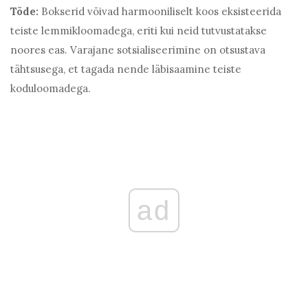
Tõde:
Bokserid võivad harmooniliselt koos eksisteerida
teiste lemmikloomadega, eriti kui neid tutvustatakse
noores eas. Varajane sotsialiseerimine on otsustava
tähtsusega, et tagada nende läbisaamine teiste
koduloomadega.
ad