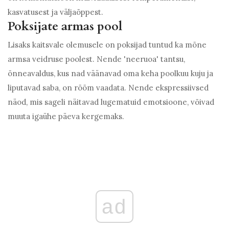
kasvatusest ja väljaõppest.
Poksijate armas pool
Lisaks kaitsvale olemusele on poksijad tuntud ka mõne
armsa veidruse poolest. Nende 'neeruoa' tantsu,
õnneavaldus, kus nad väänavad oma keha poolkuu kuju ja
liputavad saba, on rõõm vaadata. Nende ekspressiivsed
näod, mis sageli näitavad lugematuid emotsioone, võivad
muuta igaühe päeva kergemaks.
ad