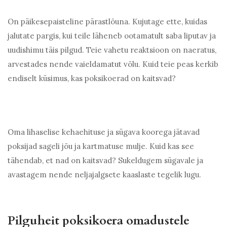
On päikesepaisteline pärastlõuna. Kujutage ette, kuidas
jalutate pargis, kui teile läheneb ootamatult saba liputav ja
uudishimu täis pilgud. Teie vahetu reaktsioon on naeratus,
arvestades nende vaieldamatut võlu. Kuid teie peas kerkib
endiselt küsimus, kas poksikoerad on kaitsvad?
Oma lihaselise kehaehituse ja sügava koorega jätavad
poksijad sageli jõu ja kartmatuse mulje. Kuid kas see
tähendab, et nad on kaitsvad? Sukeldugem sügavale ja
avastagem nende neljajalgsete kaaslaste tegelik lugu.
Pilguheit poksikoera omadustele