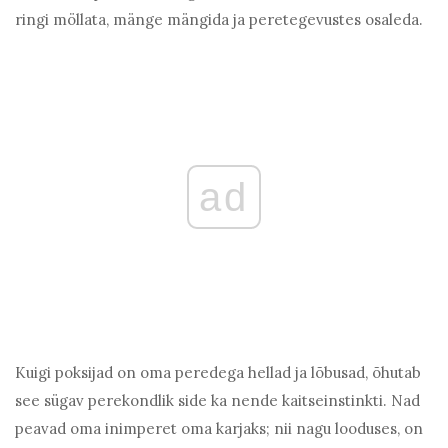
ringi möllata, mänge mängida ja peretegevustes osaleda.
ad
Kuigi poksijad on oma peredega hellad ja lõbusad, õhutab
see sügav perekondlik side ka nende kaitseinstinkti. Nad
peavad oma inimperet oma karjaks; nii nagu looduses, on