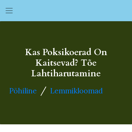
Kas Poksikoerad On
Kaitsevad? Tõe
Lahtiharutamine
/
Põhiline
Lemmikloomad