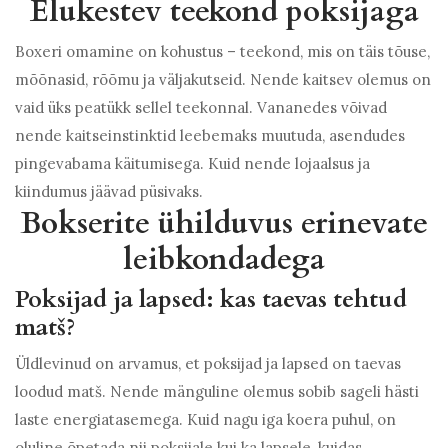
Elukestev teekond poksijaga
Boxeri omamine on kohustus – teekond, mis on täis tõuse,
mõõnasid, rõõmu ja väljakutseid. Nende kaitsev olemus on
vaid üks peatükk sellel teekonnal. Vananedes võivad
nende kaitseinstinktid leebemaks muutuda, asendudes
pingevabama käitumisega. Kuid nende lojaalsus ja
kiindumus jäävad püsivaks.
Bokserite ühilduvus erinevate
leibkondadega
Poksijad ja lapsed: kas taevas tehtud
matš?
Üldlevinud on arvamus, et poksijad ja lapsed on taevas
loodud matš. Nende mänguline olemus sobib sageli hästi
laste energiatasemega. Kuid nagu iga koera puhul, on
oluline õpetada nii poksijale kui ka lapsele, kuidas