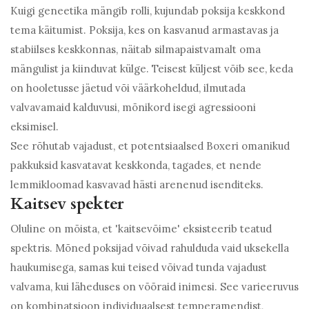
Kuigi geneetika mängib rolli, kujundab poksija keskkond
tema käitumist. Poksija, kes on kasvanud armastavas ja
stabiilses keskkonnas, näitab silmapaistvamalt oma
mängulist ja kiinduvat külge. Teisest küljest võib see, keda
on hooletusse jäetud või väärkoheldud, ilmutada
valvavamaid kalduvusi, mõnikord isegi agressiooni
eksimisel.
See rõhutab vajadust, et potentsiaalsed Boxeri omanikud
pakkuksid kasvatavat keskkonda, tagades, et nende
lemmikloomad kasvavad hästi arenenud isenditeks.
Kaitsev spekter
Oluline on mõista, et 'kaitsevõime' eksisteerib teatud
spektris. Mõned poksijad võivad rahulduda vaid uksekella
haukumisega, samas kui teised võivad tunda vajadust
valvama, kui läheduses on võõraid inimesi. See varieeruvus
on kombinatsioon individuaalsest temperamendist,