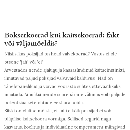
Bokserkoerad kui kaitsekoerad: fakt
või väljamõeldis?
Niisiis, kas poksijad on head valvekoerad? Vastus ei ole
otsene 'jah' või 'ei'.
Arvestades nende ajalugu ja kaasasündinud kaitseinstinkti,
ilmutavad paljud poksijad valvavaid kalduvusi. Nad on
tähelepanelikud ja võivad võõraste suhtes ettevaatlikuks
muutuda. Ainuüksi nende suurepärane välimus võib paljude
potentsiaalsete ohtude eest ära hoida.
Siiski on oluline mõista, et mitte kõik poksijad ei sobi
tüüpilise kaitsekoera vormiga. Sellised tegurid nagu
kasvatus, koolitus ja individuaalne temperament mängivad