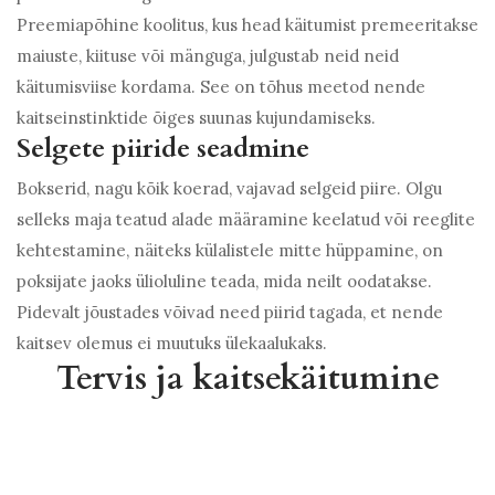
Preemiapõhine koolitus, kus head käitumist premeeritakse
maiuste, kiituse või mänguga, julgustab neid neid
käitumisviise kordama. See on tõhus meetod nende
kaitseinstinktide õiges suunas kujundamiseks.
Selgete piiride seadmine
Bokserid, nagu kõik koerad, vajavad selgeid piire. Olgu
selleks maja teatud alade määramine keelatud või reeglite
kehtestamine, näiteks külalistele mitte hüppamine, on
poksijate jaoks ülioluline teada, mida neilt oodatakse.
Pidevalt jõustades võivad need piirid tagada, et nende
kaitsev olemus ei muutuks ülekaalukaks.
Tervis ja kaitsekäitumine