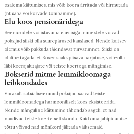
osalema käitumises, mis võib koera ärritada või hirmutada
(nt saba või kõrvade tõmbamine).
Elu koos pensionäridega
Seenioridele või istuvama eluviisiga inimestele võivad
poksijad siiski olla suurepärased kaaslased. Nende kaitsev
olemus võib pakkuda täiendavat turvatunnet. Siiski on
oluline tagada, et Boxer saaks piisava harjutuse, võib-olla
läbi koerajalutajate või teiste koertega mängimise.
Bokserid mitme lemmikloomaga
leibkondades
Varakult sotsialiseerunud poksijad saavad teiste
lemmikloomadega harmooniliselt koos eksisteerida.
Nende mänguline käitumine tähendab sageli, et nad
naudivad teiste koerte seltskonda. Kuid oma jahipidamise
tõttu võivad nad mõnikord jälitada väiksemaid