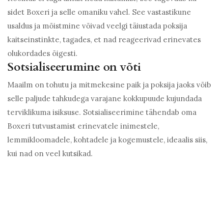
sidet Boxeri ja selle omaniku vahel. See vastastikune
usaldus ja mõistmine võivad veelgi täiustada poksija
kaitseinstinkte, tagades, et nad reageerivad erinevates
olukordades õigesti.
Sotsialiseerumine on võti
Maailm on tohutu ja mitmekesine paik ja poksija jaoks võib
selle paljude tahkudega varajane kokkupuude kujundada
terviklikuma isiksuse. Sotsialiseerimine tähendab oma
Boxeri tutvustamist erinevatele inimestele,
lemmikloomadele, kohtadele ja kogemustele, ideaalis siis,
kui nad on veel kutsikad.