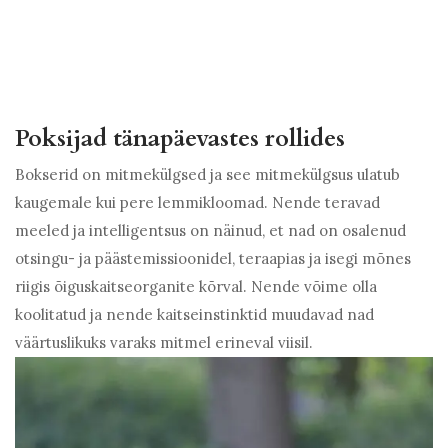
Poksijad tänapäevastes rollides
Bokserid on mitmekülgsed ja see mitmekülgsus ulatub
kaugemale kui pere lemmikloomad. Nende teravad
meeled ja intelligentsus on näinud, et nad on osalenud
otsingu- ja päästemissioonidel, teraapias ja isegi mõnes
riigis õiguskaitseorganite kõrval. Nende võime olla
koolitatud ja nende kaitseinstinktid muudavad nad
väärtuslikuks varaks mitmel erineval viisil.