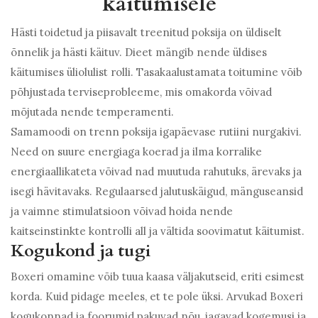
käitumisele
Hästi toidetud ja piisavalt treenitud poksija on üldiselt
õnnelik ja hästi käituv. Dieet mängib nende üldises
käitumises üliolulist rolli. Tasakaalustamata toitumine võib
põhjustada terviseprobleeme, mis omakorda võivad
mõjutada nende temperamenti.
Samamoodi on trenn poksija igapäevase rutiini nurgakivi.
Need on suure energiaga koerad ja ilma korralike
energiaallikateta võivad nad muutuda rahutuks, ärevaks ja
isegi hävitavaks. Regulaarsed jalutuskäigud, mänguseansid
ja vaimne stimulatsioon võivad hoida nende
kaitseinstinkte kontrolli all ja vältida soovimatut käitumist.
Kogukond ja tugi
Boxeri omamine võib tuua kaasa väljakutseid, eriti esimest
korda. Kuid pidage meeles, et te pole üksi. Arvukad Boxeri
kogukonnad ja foorumid pakuvad nõu, jagavad kogemusi ja