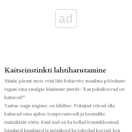
ad
Kaitseinstinkti lahtiharutamine
Niisiis, pärast meie reisi läbi bokserite maailma pöördume
tagasi oma esialgse küsimuse juurde: 'Kas poksikoerad on
kaitsvad?'
Vastus, nagu nägime, on kihiline. Poksijad võivad olla
kaitsvad oma ajaloo, temperamendi ja loomulike
instinktide tõttu. Kuid nad on ka hellad lemmikloomad,
lojaalsed kaaslased ja mõnikord ka tobedad koerad, kes