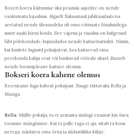
Boxeri koera käitumise üks peamisi aspekte on nende
vankumatu lojaalsus. Algselt Saksamaal jahikaaslastena
aretatud nende ülesandeks oli oma võimsate lõualuudega
suurt saaki kinni hoida. See vaprus ja visadus on kulgenud
läbi põlvkondade, kujundades nende kaitseinstinkti. Niisiis,
kui kuulete lugusid poksijatest, kes kaitsevad oma
perekonda kahju eest või haukuvad võõrale uksel, ilmneb
nende loomupärane kaitsev olemus.
Bokseri koera kahene olemus
Keerutame lugu kahest poksijast. Saage tuttavaks Bella ja
Maxiga.
Bella:
Mulliv poksija, ta ei armasta midagi enamat kui õues
toomise mängimine. Kui ta palle taga ei aja, uitab ta koos
perega, näidates oma õrna ja südamlikku külge.