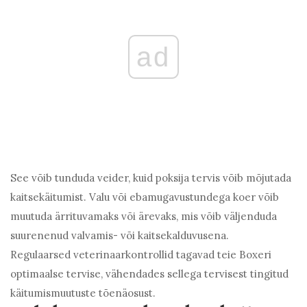
ad
See võib tunduda veider, kuid poksija tervis võib mõjutada
kaitsekäitumist. Valu või ebamugavustundega koer võib
muutuda ärrituvamaks või ärevaks, mis võib väljenduda
suurenenud valvamis- või kaitsekalduvusena.
Regulaarsed veterinaarkontrollid tagavad teie Boxeri
optimaalse tervise, vähendades sellega tervisest tingitud
käitumismuutuste tõenäosust.