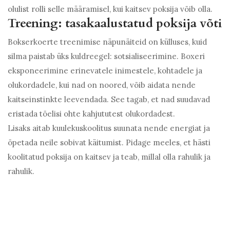
olulist rolli selle määramisel, kui kaitsev poksija võib olla.
Treening: tasakaalustatud poksija võti
Bokserkoerte treenimise näpunäiteid on külluses, kuid
silma paistab üks kuldreegel: sotsialiseerimine. Boxeri
eksponeerimine erinevatele inimestele, kohtadele ja
olukordadele, kui nad on noored, võib aidata nende
kaitseinstinkte leevendada. See tagab, et nad suudavad
eristada tõelisi ohte kahjututest olukordadest.
Lisaks aitab kuulekuskoolitus suunata nende energiat ja
õpetada neile sobivat käitumist. Pidage meeles, et hästi
koolitatud poksija on kaitsev ja teab, millal olla rahulik ja
rahulik.