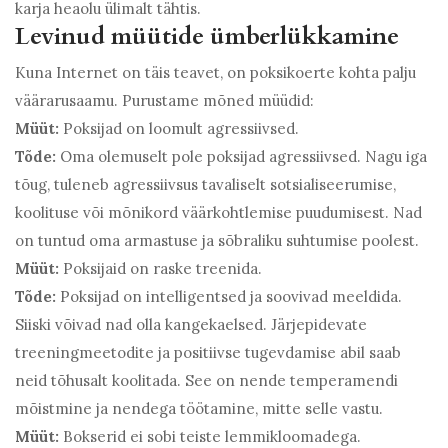
karja heaolu ülimalt tähtis.
Levinud müütide ümberlükkamine
Kuna Internet on täis teavet, on poksikoerte kohta palju
väärarusaamu. Purustame mõned müüdid:
Müüt:
Poksijad on loomult agressiivsed.
Tõde:
Oma olemuselt pole poksijad agressiivsed. Nagu iga
tõug, tuleneb agressiivsus tavaliselt sotsialiseerumise,
koolituse või mõnikord väärkohtlemise puudumisest. Nad
on tuntud oma armastuse ja sõbraliku suhtumise poolest.
Müüt:
Poksijaid on raske treenida.
Tõde:
Poksijad on intelligentsed ja soovivad meeldida.
Siiski võivad nad olla kangekaelsed. Järjepidevate
treeningmeetodite ja positiivse tugevdamise abil saab
neid tõhusalt koolitada. See on nende temperamendi
mõistmine ja nendega töötamine, mitte selle vastu.
Müüt:
Bokserid ei sobi teiste lemmikloomadega.