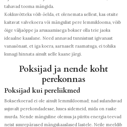
tahavad tooma mängida.
Kokkuvõtteks võib öelda, et olenemata sellest, kas otsite
kaitsvat valvekoera või mängulist pere lemmiklooma, võib
õige väljaõppe ja arusaamisega bokser olla teie jaoks
ideaalne kaaslane. Need annavad tunnistust igivanast
vanasõnast, et iga koera, sarnaselt raamatuga, ei tohiks
kunagi hinnata ainult selle kaane järgi.
Poksijad ja nende koht
perekonnas
Poksijad kui pereliikmed
Bokserkoerad ei ole ainult lemmikloomad; nad sulanduvad
sujuvalt perekondadesse, luues sidemeid, mida on raske
murda. Nende mänguline olemus ja piiritu energia teevad
neist suurepärased mängukaaslased lastele. Neile meeldib