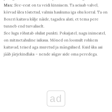
Max:
See-eest on ta veidi kinnisem. Ta seisab valvel,
kõrvad üles tõstetud, valmis haukuma iga ohu korral. Ta on
Boxeri kaitsva külje näide, tagades alati, et tema pere
tunneb end turvaliselt.
See lugu rõhutab olulist punkti. Poksijatel, nagu inimestel,
on mitmetahuline isiksus. Mõned on loomult rohkem
kaitsvad, teised aga muretud ja mängulised. Kuid üks asi
jääb järjekindlaks – nende sügav side oma peredega.
ad