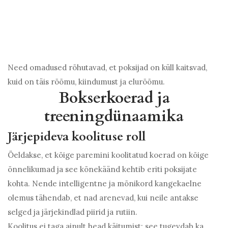
Need omadused rõhutavad, et poksijad on küll kaitsvad,
kuid on täis rõõmu, kiindumust ja elurõõmu.
Bokserkoerad ja
treeningdünaamika
Järjepideva koolituse roll
Öeldakse, et kõige paremini koolitatud koerad on kõige
õnnelikumad ja see kõnekäänd kehtib eriti poksijate
kohta. Nende intelligentne ja mõnikord kangekaelne
olemus tähendab, et nad arenevad, kui neile antakse
selged ja järjekindlad piirid ja rutiin.
Koolitus ei taga ainult head käitumist; see tugevdab ka