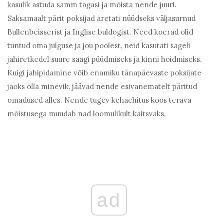
kasulik astuda samm tagasi ja mõista nende juuri.
Saksamaalt pärit poksijad aretati nüüdseks väljasurnud
Bullenbeisserist ja Inglise buldogist. Need koerad olid
tuntud oma julguse ja jõu poolest, neid kasutati sageli
jahiretkedel suure saagi püüdmiseks ja kinni hoidmiseks.
Kuigi jahipidamine võib enamiku tänapäevaste poksijate
jaoks olla minevik, jäävad nende esivanematelt päritud
omadused alles. Nende tugev kehaehitus koos terava
mõistusega muudab nad loomulikult kaitsvaks.
ad